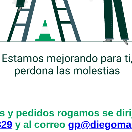
s y pedidos rogamos se dirij
829
y al correo
gp@diegoma