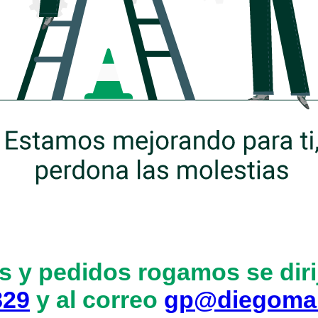
s y pedidos rogamos se dirij
829
y al correo
gp@diegoma