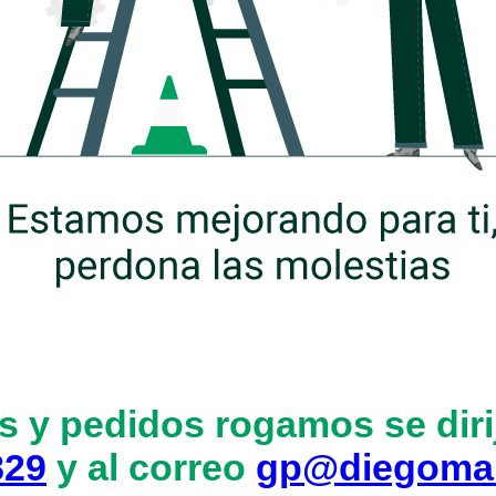
s y pedidos rogamos se dirij
829
y al correo
gp@diegoma