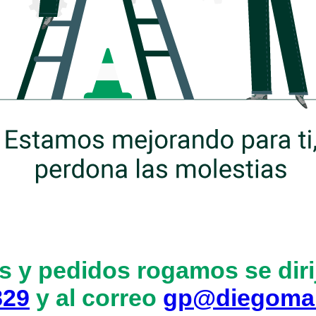
s y pedidos rogamos se dirij
829
y al correo
gp@diegoma