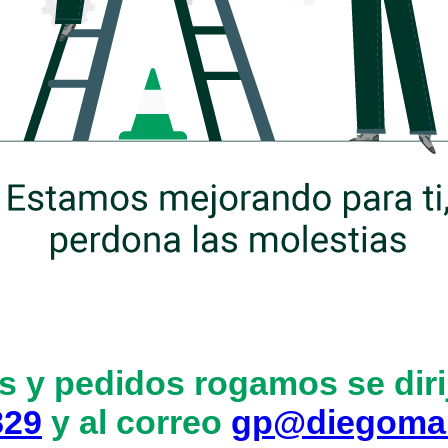
s y pedidos rogamos se dirij
829
y al correo
gp@diegoma