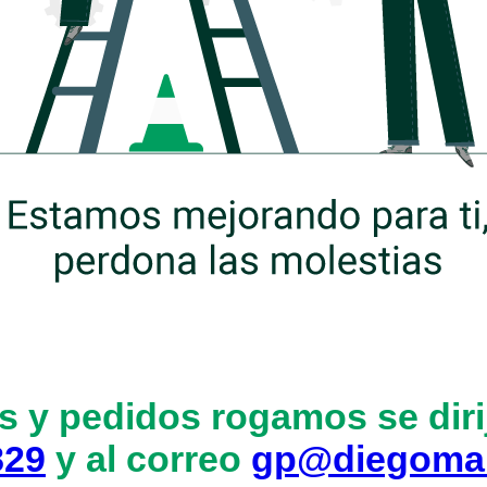
s y pedidos rogamos se dirij
829
y al correo
gp@diegoma