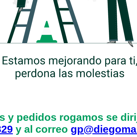
s y pedidos rogamos se dirij
829
y al correo
gp@diegoma