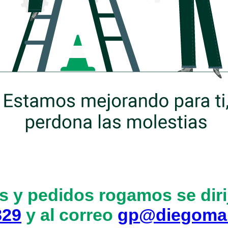
s y pedidos rogamos se dirij
829
y al correo
gp@diegoma