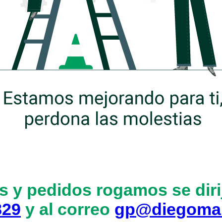
s y pedidos rogamos se dirij
829
y al correo
gp@diegoma