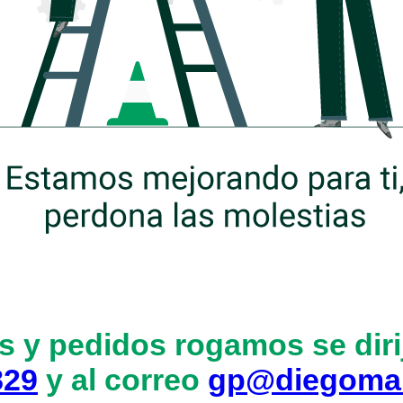
s y pedidos rogamos se dirij
829
y al correo
gp@diegoma