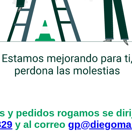
s y pedidos rogamos se dirij
829
y al correo
gp@diegoma