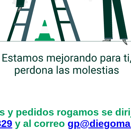
s y pedidos rogamos se dirij
829
y al correo
gp@diegoma