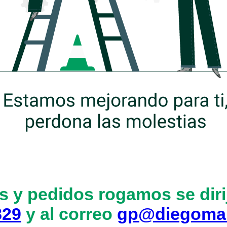
s y pedidos rogamos se dirij
829
y al correo
gp@diegoma