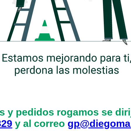
s y pedidos rogamos se dirij
829
y al correo
gp@diegoma